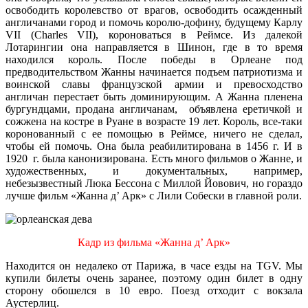
освободить королевство от врагов, освободить осажденный
англичанами город и помочь королю-дофину, будущему Карлу
VII (Charles VII), короноваться в Реймсе. Из далекой
Лотарингии она направляется в Шинон, где в то время
находился король. После победы в Орлеане под
предводительством Жанны начинается подъем патриотизма и
воинской славы французской армии и превосходство
англичан перестает быть доминирующим. А Жанна пленена
бургундцами, продана англичанам, объявлена еретичкой и
сожжена на костре в Руане в возрасте 19 лет. Король, все-таки
коронованный с ее помощью в Реймсе, ничего не сделал,
чтобы ей помочь. Она была реабилитирована в 1456 г. И в
1920 г. была канонизирована. Есть много фильмов о Жанне, и
художественных, и документальных, например,
небезызвестный Люка Бессона с Миллой Йовович, но гораздо
лучше фильм «Жанна д’ Арк» с Лили Собески в главной роли.
Кадр из фильма «Жанна д’ Арк»
Находится он недалеко от Парижа, в часе езды на TGV. Мы
купили билеты очень заранее, поэтому один билет в одну
сторону обошелся в 10 евро. Поезд отходит с вокзала
Аустерлиц.