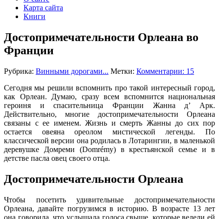
Карта сайта
Книги
Достопримечательности Орлеана во
Франции
Рубрика:
Винными дорогами...
Метки:
Комментарии: 15
Сегодня мы решили вспомнить про такой интересный город,
как Орлеан. Думаю, сразу всем вспомнится национальная
героиня и спасительница Франции Жанна д’ Арк.
Действительно, многие достопримечательности Орлеана
связаны с ее именем. Жизнь и смерть Жанны до сих пор
остается овеяна ореолом мистической легенды. По
классической версии она родилась в Лотарингии, в маленькой
деревушке Домреми (Domrémy) в крестьянской семье и в
детстве пасла овец своего отца.
Достопримечательности Орлеана
Чтобы посетить удивительные достопримечательности
Орлеана, давайте погрузимся в историю. В возрасте 13 лет
она говорила, что услышала голоса свыше, которые велели ей