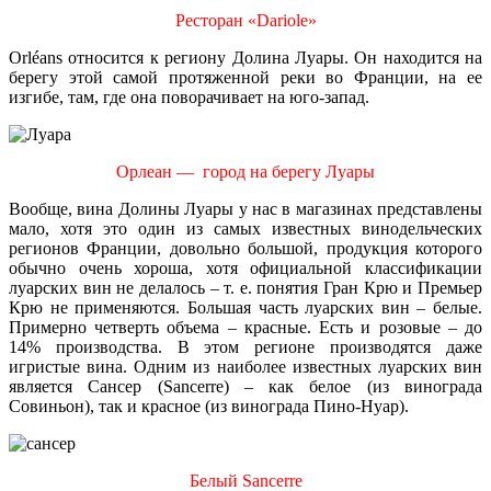
Ресторан «Dariole»
Orléans относится к региону Долина Луары. Он находится на
берегу этой самой протяженной реки во Франции, на ее
изгибе, там, где она поворачивает на юго-запад.
Орлеан — город на берегу Луары
Вообще, вина Долины Луары у нас в магазинах представлены
мало, хотя это один из самых известных винодельческих
регионов Франции, довольно большой, продукция которого
обычно очень хороша, хотя официальной классификации
луарских вин не делалось – т. е. понятия Гран Крю и Премьер
Крю не применяются. Большая часть луарских вин – белые.
Примерно четверть объема – красные. Есть и розовые – до
14% производства. В этом регионе производятся даже
игристые вина. Одним из наиболее известных луарских вин
является Сансер (Sancerre) – как белое (из винограда
Совиньон), так и красное (из винограда Пино-Нуар).
Белый Sancerre