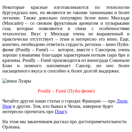
Некоторые красные изготавливаются по технологии
бургундских вин, но являются не такими танинными и более
легкими. Также довольно популярно белое вино Мюскаде
(Muscadet) – со свежим фруктовым ароматом и пузырьками
газа, которые появляются в связи с особенностями
технологии. Вкус у Мюскаде очень не выраженный и
практически отсутствует – этим и интересно это вино. Еще,
конечно, необходимо отметить гордость региона – вино Пуйи-
фюме (Pouilly – Fumé) — которое, вместе с Сансером, очень
хорошо узнаваемы благодаря характерным ноткам сыра бри и
крапивы. Pouilly – Fumé производится из винограда Совиньон
Блан и немного напоминает Сансер, но оно более
насыщенного вкуса и способно к более долгой выдержке.
Pouilly – Fumé (Пуйи-фюме)
Читайте другие наши статьи о городах Франции — про
Лион
,
Ним
и другие. Тем, кто бывал в Чехии, наверное будет
интересно прочитать про
Прагу
.
На этом мы заканчиваем рассказ про достопримечательности
Орлеана.