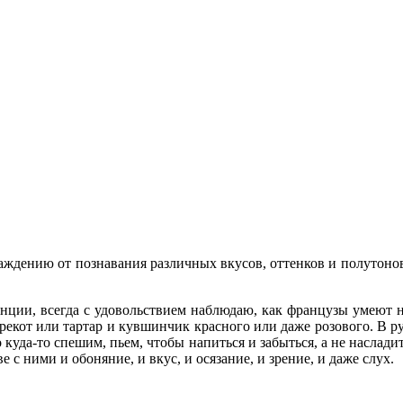
ждению от познавания различных вкусов, оттенков и полутонов, 
анции, всегда с удовольствием наблюдаю, как французы умеют 
трекот или тартар и кувшинчик красного или даже розового. В ру
о куда-то спешим, пьем, чтобы напиться и забыться, а не наслади
 с ними и обоняние, и вкус, и осязание, и зрение, и даже слух.