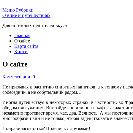
Меню
Рубрики
О вине и путешествиях
Для истинных ценителей вкуса
Главная
О сайте
Карта сайта
Книги
О сайте
Комментарии: 0
Не призывая к распитию спиртных напитков, а к тонкому насла
собеседник, а не собутыльник рядом…
Иногда путешествуя в некоторых странах, в частности, во Фр
обедом или ужином. Вот зайдет он или она в кафе, закажет ан
незаметно протекает время, час, два. Вечность. А мы постоянн
многообразии вин и не только, чтобы задействовать в знакомстве
Понравилась статья? Поделись с друзьями!