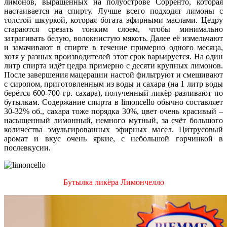
лимонов, выращенных на полуострове Сорренто, которая
настаивается на спирту. Лучше всего подходят лимоны с
толстой шкуркой, которая богата эфирными маслами. Цедру
стараются срезать тонким слоем, чтобы минимально
затрагивать белую, волокнистую мякоть. Далее её измельчают
и замачивают в спирте в течение примерно одного месяца,
хотя у разных производителей этот срок варьируется. На один
литр спирта идёт цедра примерно с десяти крупных лимонов.
После завершения мацерации настой фильтруют и смешивают
с сиропом, приготовленным из воды и сахара (на 1 литр воды
берётся 600-700 гр. сахара), полученный ликёр разливают по
бутылкам. Содержание спирта в limoncello обычно составляет
30-32% об., сахара тоже порядка 30%, цвет очень красивый –
насыщенный лимонный, немного мутный, за счёт большого
количества эмульгированных эфирных масел. Цитрусовый
аромат и вкус очень яркие, с небольшой горчинкой в
послевкусии.
Бутылка ликёра Лимончелло