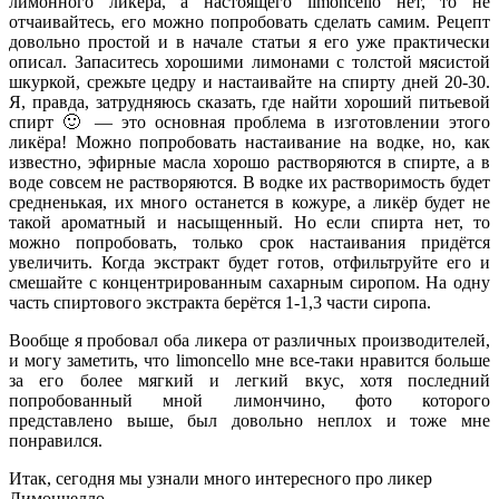
лимонного ликёра, а настоящего limoncello нет, то не
отчаивайтесь, его можно попробовать сделать самим. Рецепт
довольно простой и в начале статьи я его уже практически
описал. Запаситесь хорошими лимонами с толстой мясистой
шкуркой, срежьте цедру и настаивайте на спирту дней 20-30.
Я, правда, затрудняюсь сказать, где найти хороший питьевой
спирт 🙂 — это основная проблема в изготовлении этого
ликёра! Можно попробовать настаивание на водке, но, как
известно, эфирные масла хорошо растворяются в спирте, а в
воде совсем не растворяются. В водке их растворимость будет
средненькая, их много останется в кожуре, а ликёр будет не
такой ароматный и насыщенный. Но если спирта нет, то
можно попробовать, только срок настаивания придётся
увеличить. Когда экстракт будет готов, отфильтруйте его и
смешайте с концентрированным сахарным сиропом. На одну
часть спиртового экстракта берётся 1-1,3 части сиропа.
Вообще я пробовал оба ликера от различных производителей,
и могу заметить, что limoncello мне все-таки нравится больше
за его более мягкий и легкий вкус, хотя последний
попробованный мной лимончино, фото которого
представлено выше, был довольно неплох и тоже мне
понравился.
Итак, сегодня мы узнали много интересного про ликер
Лимончелло.