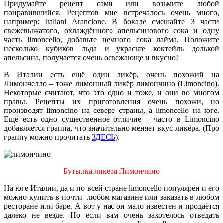
Придумайте рецепт сами или возьмите любой
понравившийся. Рецептов мне встречалось очень много,
например: Italiani Arancione. В бокале смешайте 3 части
свежевыжатого, охлаждённого апельсинового сока и одну
часть limoncello, добавьте немного сока лайма. Положите
несколько кубиков льда и украсьте коктейль долькой
апельсина, получается очень освежающе и вкусно!
В Италии есть ещё один ликёр, очень похожий на
Лимончелло – тоже лимонный ликёр лимончино (Limoncino).
Некоторые считают, что это одно и тоже, и они во многом
правы. Рецепты их приготовления очень похожи, но
производят limoncino на севере страны, а limoncello на юге.
Ещё есть одно существенное отличие – часто в Limoncino
добавляется граппа, что значительно меняет вкус ликёра. (Про
граппу можно прочитать
ЗДЕСЬ
).
Бутылка ликера Лимончино
На юге Италии, да и по всей стране limoncello популярен и его
можно купить в почти любом магазине или заказать в любом
ресторане или баре. А вот у нас он мало известен и продаётся
далеко не везде. Но если вам очень захотелось отведать