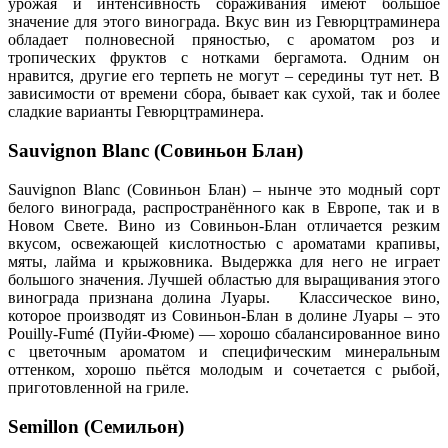
урожая и интенсивность сбраживания имеют большое
значение для этого винограда. Вкус вин из Гевюрцтраминера
обладает полновесной пряностью, с ароматом роз и
тропических фруктов с нотками бергамота. Одним он
нравится, другие его терпеть не могут – середины тут нет. В
зависимости от времени сбора, бывает как сухой, так и более
сладкие варианты Гевюрцтраминера.
Sauvignon Blanc (Совиньон Блан)
Sauvignon Blanc (Совиньон Блан) – нынче это модный сорт
белого винограда, распространённого как в Европе, так и в
Новом Свете. Вино из Совиньон-Блан отличается резким
вкусом, освежающей кислотностью с ароматами крапивы,
мяты, лайма и крыжовника. Выдержка для него не играет
большого значения. Лучшей областью для выращивания этого
винограда признана долина Луары. Классическое вино,
которое производят из Совиньон-Блан в долине Луары – это
Pouilly-Fumé (Пуйи-Фюме) — хорошо сбалансированное вино
с цветочным ароматом и специфическим минеральным
оттенком, хорошо пьётся молодым и сочетается с рыбой,
приготовленной на гриле.
Semillon (Семильон)