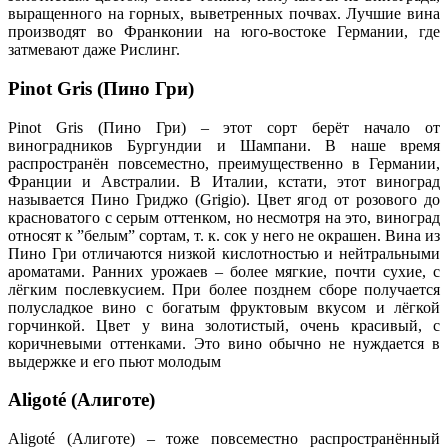
выращенного на горных, выветренных почвах. Лучшие вина
производят во Франконии на юго-востоке Германии, где
затмевают даже Рислинг.
Pinot Gris (Пино Гри)
Pinot Gris (Пино Гри) – этот сорт берёт начало от
виноградников Бургундии и Шампани. В наше время
распространён повсеместно, преимущественно в Германии,
Франции и Австралии. В Италии, кстати, этот виноград
называется Пино Гриджо (Grigio). Цвет ягод от розового до
красноватого с серым оттенком, но несмотря на это, виноград
относят к ”белым” сортам, т. к. сок у него не окрашен. Вина из
Пино Гри отличаются низкой кислотностью и нейтральными
ароматами. Ранних урожаев – более мягкие, почти сухие, с
лёгким послевкусием. При более позднем сборе получается
полусладкое вино с богатым фруктовым вкусом и лёгкой
горчинкой. Цвет у вина золотистый, очень красивый, с
коричневыми оттенками. Это вино обычно не нуждается в
выдержке и его пьют молодым
Aligoté (Алиготе)
Aligoté (Алиготе) – тоже повсеместно распространённый