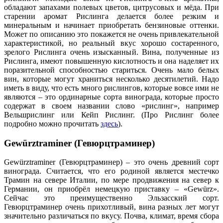
обладают запахами полевых цветов, цитрусовых и мёда. При
старении аромат Рислинга делается более резким и
минеральным и начинает приобретать бензиновые оттенки.
Может по описанию это покажется не очень привлекательной
характеристикой, но реальный вкус хорошо состаренного,
зрелого Рислинга очень изысканный. Вина, полученные из
Рислинга, имеют повышенную кислотность и она наделяет их
поразительной способностью стариться. Очень мало белых
вин, которые могут храниться несколько десятилетий. Надо
иметь в виду, что есть много рислингов, которые вовсе ими не
являются – это ординарные сорта винограда, которые просто
содержат в своем названии слово «рислинг», например
Вельшрислинг или Кейп Рислинг. (Про Рислинг более
подробно можно прочитать
здесь
).
Gewürztraminer (Гевюрцтраминер)
Gewürztraminer (Гевюрцтраминер) – это очень древний сорт
винограда. Считается, что его родиной является местечко
Трамин на севере Италии, по мере продвижения на север к
Германии, он приобрёл немецкую приставку – «Gewürz».
Сейчас это преимущественно Эльзасский сорт.
Гевюрцтраминер очень прихотливый, вина разных лет могут
значительно различаться по вкусу. Почва, климат, время сбора