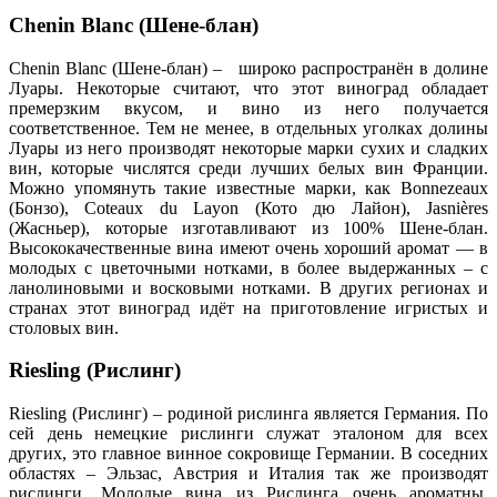
Chenin Blanc (Шене-блан)
Chenin Blanc (Шене-блан) – широко распространён в долине
Луары. Некоторые считают, что этот виноград обладает
премерзким вкусом, и вино из него получается
соответственное. Тем не менее, в отдельных уголках долины
Луары из него производят некоторые марки сухих и сладких
вин, которые числятся среди лучших белых вин Франции.
Можно упомянуть такие известные марки, как Bonnezeaux
(Бонзо), Coteaux du Layon (Кото дю Лайон), Jasnières
(Жасньер), которые изготавливают из 100% Шене-блан.
Высококачественные вина имеют очень хороший аромат — в
молодых с цветочными нотками, в более выдержанных – с
ланолиновыми и восковыми нотками. В других регионах и
странах этот виноград идёт на приготовление игристых и
столовых вин.
Riesling (Рислинг)
Riesling (Рислинг) – родиной рислинга является Германия. По
сей день немецкие рислинги служат эталоном для всех
других, это главное винное сокровище Германии. В соседних
областях – Эльзас, Австрия и Италия так же производят
рислинги. Молодые вина из Рислинга очень ароматны,