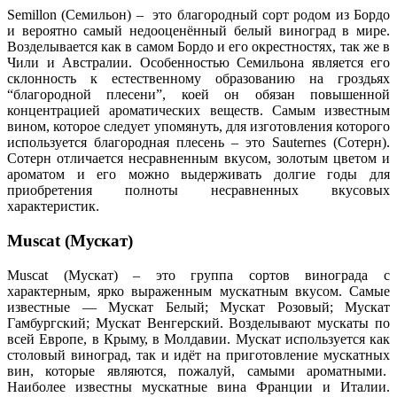
Semillon (Семильон) – это благородный сорт родом из Бордо
и вероятно самый недооценённый белый виноград в мире.
Возделывается как в самом Бордо и его окрестностях, так же в
Чили и Австралии. Особенностью Семильона является его
склонность к естественному образованию на гроздьях
“благородной плесени”, коей он обязан повышенной
концентрацией ароматических веществ. Самым известным
вином, которое следует упомянуть, для изготовления которого
используется благородная плесень – это Sauternes (Сотерн).
Сотерн отличается несравненным вкусом, золотым цветом и
ароматом и его можно выдерживать долгие годы для
приобретения полноты несравненных вкусовых
характеристик.
Muscat (Мускат)
Muscat (Мускат) – это группа сортов винограда с
характерным, ярко выраженным мускатным вкусом. Самые
известные — Мускат Белый; Мускат Розовый; Мускат
Гамбургский; Мускат Венгерский. Возделывают мускаты по
всей Европе, в Крыму, в Молдавии. Мускат используется как
столовый виноград, так и идёт на приготовление мускатных
вин, которые являются, пожалуй, самыми ароматными.
Наиболее известны мускатные вина Франции и Италии.