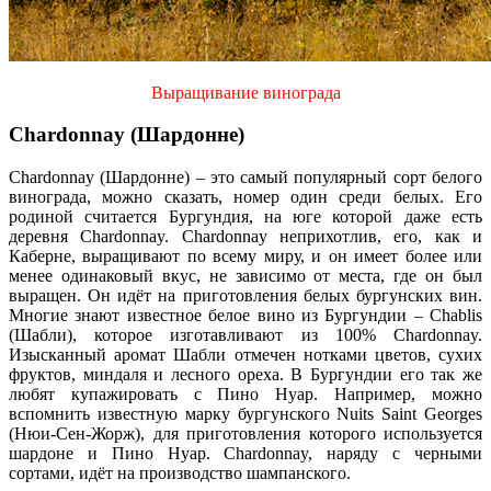
Выращивание винограда
Chardonnay (Шардонне)
Chardonnay (Шардонне) – это самый популярный сорт белого
винограда, можно сказать, номер один среди белых. Его
родиной считается Бургундия, на юге которой даже есть
деревня Chardonnay. Chardonnay неприхотлив, его, как и
Каберне, выращивают по всему миру, и он имеет более или
менее одинаковый вкус, не зависимо от места, где он был
выращен. Он идёт на приготовления белых бургунских вин.
Многие знают известное белое вино из Бургундии – Chablis
(Шабли), которое изготавливают из 100% Chardonnay.
Изысканный аромат Шабли отмечен нотками цветов, сухих
фруктов, миндаля и лесного ореха. В Бургундии его так же
любят купажировать с Пино Нуар. Например, можно
вспомнить известную марку бургунского Nuits Saint Georges
(Нюи-Сен-Жорж), для приготовления которого используется
шардоне и Пино Нуар. Chardonnay, наряду с черными
сортами, идёт на производство шампанского.