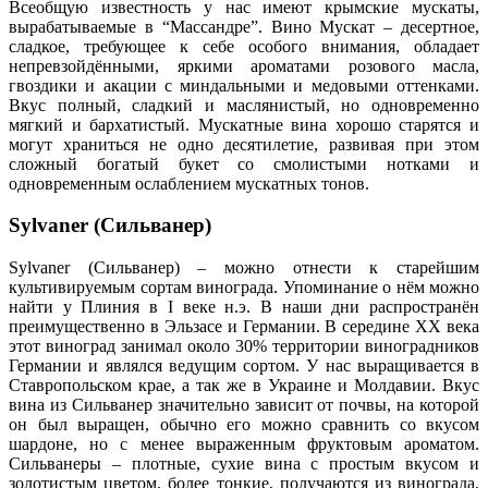
Всеобщую известность у нас имеют крымские мускаты,
вырабатываемые в “Массандре”. Вино Мускат – десертное,
сладкое, требующее к себе особого внимания, обладает
непревзойдёнными, яркими ароматами розового масла,
гвоздики и акации с миндальными и медовыми оттенками.
Вкус полный, сладкий и маслянистый, но одновременно
мягкий и бархатистый. Мускатные вина хорошо старятся и
могут храниться не одно десятилетие, развивая при этом
сложный богатый букет со смолистыми нотками и
одновременным ослаблением мускатных тонов.
Sylvaner (Сильванер)
Sylvaner (Сильванер) – можно отнести к старейшим
культивируемым сортам винограда. Упоминание о нём можно
найти у Плиния в I веке н.э. В наши дни распространён
преимущественно в Эльзасе и Германии. В середине XX века
этот виноград занимал около 30% территории виноградников
Германии и являлся ведущим сортом. У нас выращивается в
Ставропольском крае, а так же в Украине и Молдавии. Вкус
вина из Сильванер значительно зависит от почвы, на которой
он был выращен, обычно его можно сравнить со вкусом
шардоне, но с менее выраженным фруктовым ароматом.
Сильванеры – плотные, сухие вина с простым вкусом и
золотистым цветом, более тонкие, получаются из винограда,