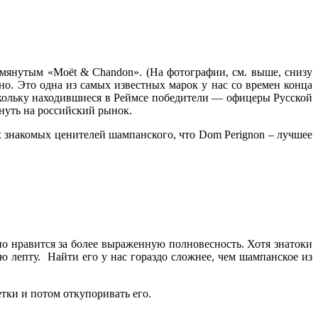
омянутым «Moёt & Chandon». (На фотографии, см. выше, снизу
но. Это одна из самых известных марок у нас со времен конца
оскольку находившиеся в Реймсе победители — офицеры Русской
нуть на российский рынок.
х знакомых ценителей шампанского, что Dom Perignon – лучшее
 оно нравится за более выраженную полновесность. Хотя знатоки
ю лепту. Найти его у нас гораздо сложнее, чем шампанское из
етки и потом откупоривать его.