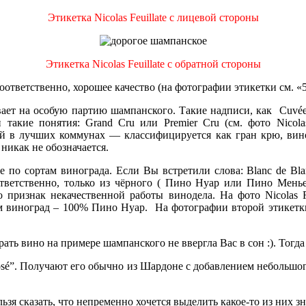
Этикетка Nicolas Feuillate с лицевой стороны
Этикетка Nicolas Feuillate с обратной стороны
оответственно, хорошее качество (на фотографии этикетки см. «5
вает на особую партию шампанского. Такие надписи, как Cuvée P
 такие понятия: Grand Cru или Premier Cru (см. фото Nicolas
в лучших коммунах — классифицируется как гран крю, виног
никак не обозначается.
по сортам винограда. Если Вы встретили слова: Blanc de Bla
ответственно, только из чёрного ( Пино Нуар или Пино Мень
 признак некачественной работы винодела. На фото Nicolas F
и сам виноград – 100% Пино Нуар. На фотографии второй эт
рать вино на примере шампанского не ввергла Вас в сон :). Тог
osé”. Получают его обычно из Шардоне с добавлением небольшог
я сказать, что непременно хочется выделить какое-то из них зн