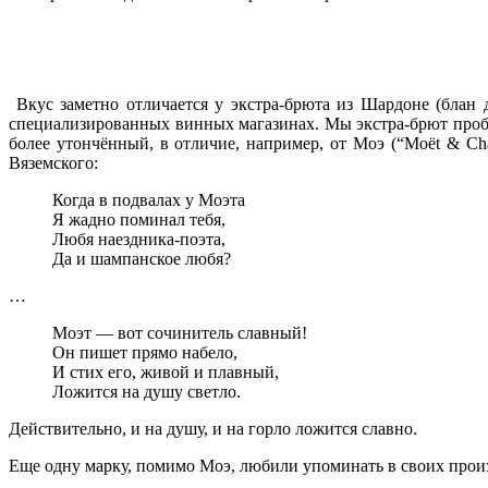
Вкус заметно отличается у экстра-брюта из Шардоне (блан д
специализированных винных магазинах. Мы экстра-брют пробова
более утончённый, в отличие, например, от Моэ (“Moёt & Ch
Вяземского:
Когда в подвалах у Моэта
Я жадно поминал тебя,
Любя наездника-поэта,
Да и шампанское любя?
…
Моэт — вот сочинитель славный!
Он пишет прямо набело,
И стих его, живой и плавный,
Ложится на душу светло.
Действительно, и на душу, и на горло ложится славно.
Еще одну марку, помимо Моэ, любили упоминать в своих прои