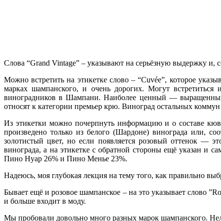
Слова “Grand Vintage” – указывают на серьёзную выдержку и, с
Можно встретить на этикетке слово – “Cuvée”, которое указы
марках шампанского, и очень дорогих. Могут встретиться и
виноградников в Шампани. Наиболее ценный — выращенный 
относят к категории премьер крю. Виноград остальных коммун 
Из этикетки можно почерпнуть информацию и о составе кюве 
произведено только из белого (Шардоне) винограда или, со
золотистый цвет, но если появляется розовый оттенок — это
винограда, а на этикетке с обратной стороны ещё указан 
Пино Нуар 26% и Пино Менье 23%.
Надеюсь, моя глубокая лекция на тему того, как правильно выб
Бывает ещё и розовое шампанское – на это указывает слово ”R
и больше входит в моду.
Мы пробовали довольно много разных марок шампанского. Нельз