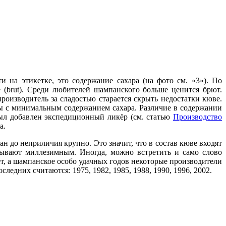
а этикетке, это содержание сахара (на фото см. «3»). По
хое (brut). Среди любителей шампанского больше ценится брют.
роизводитель за сладостью старается скрыть недостатки кюве.
брюты с минимальным содержанием сахара. Различие в содержании
 был добавлен экспедиционный ликёр (см. статью
Производство
а.
ан до неприличия крупно. Это значит, что в состав кюве входят
зывают миллезимным. Иногда, можно встретить и само слово
ет, а шампанское особо удачных годов некоторые производители
едних считаются: 1975, 1982, 1985, 1988, 1990, 1996, 2002.