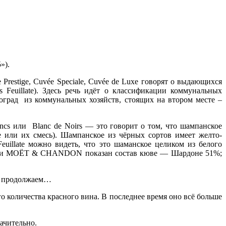
»).
restige, Cuvée Speciale, Cuvée de Luxe говорят о выдающихся
 Feuillate). Здесь речь идёт о классификации коммунальных
рад из коммунальных хозяйств, стоящих на втором месте –
ncs или Blanc de Noirs — это говорит о том, что шампанское
е или их смесь). Шампанское из чёрных сортов имеет желто-
euillate можно видеть, что это шаманское целиком из белого
икетки MOЁT & CHANDON показан состав кюве — Шардоне 51%;
да продолжаем…
о количества красного вина. В последнее время оно всё больше
ачительно.