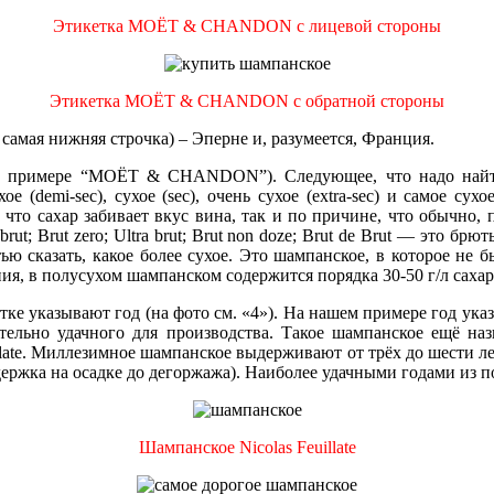
Этикетка MOЁT & CHANDON с лицевой стороны
Этикетка MOЁT & CHANDON с обратной стороны
 самая нижняя строчка) – Эперне и, разумеется, Франция.
м примере “MOЁT & CHANDON”). Следующее, что надо найти н
 (demi-sec), сухое (sec), очень сухое (extra-sec) и самое су
что сахар забивает вкус вина, так и по причине, что обычно, п
ut; Brut zero; Ultra brut; Brut non doze; Brut de Brut — это 
тью сказать, какое более сухое. Это шампанское, в которое не
ения, в полусухом шампанском содержится порядка 30-50 г/л сахар
тке указывают год (на фото см. «4»). На нашем примере год указ
ительно удачного для производства. Такое шампанское ещё на
uillate. Миллезимное шампанское выдерживают от трёх до шести л
ржка на осадке до дегоржажа). Наиболее удачными годами из посл
Шампанское Nicolas Feuillate