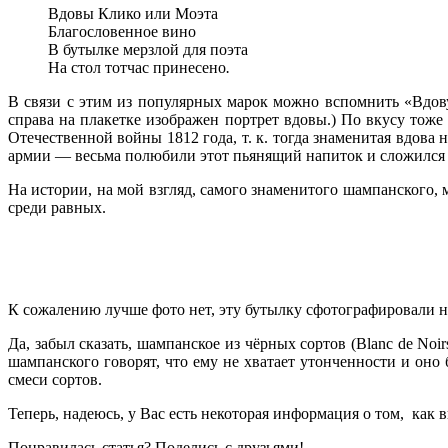
Вдовы Клико или Моэта
Благословенное вино
В бутылке мерзлой для поэта
На стол тотчас принесено
.
В связи с этим из популярных марок можно вспомнить «Вдову
справа на плакетке изображен портрет вдовы.) По вкусу тоже
Отечественной войны 1812 года, т. к. тогда знаменитая вдов
армии — весьма полюбили этот пьянящий напиток и сложился 
На истории, на мой взгляд, самого знаменитого шампанского,
среди равных.
К сожалению лучше фото нет, эту бутылку сфотографировали на 
Да, забыл сказать, шампанское из чёрных сортов (Blanc de Noi
шампанского говорят, что ему не хватает утонченности и оно
смеси сортов.
Теперь, надеюсь, у Вас есть некоторая информация о том, как в
Понравилась статья? Поделись с друзьями!