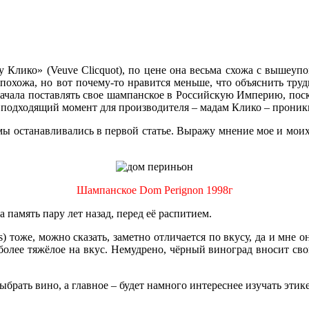
 Клико» (Veuve Clicquot), по цене она весьма схожа с вышеуп
 похожа, но вот почему-то нравится меньше, что объяснить труд
а начала поставлять свое шампанское в Российскую Империю, п
подходящий момент для производителя – мадам Клико – проник
 мы останавливались в первой статье. Выражу мнение мое и мои
Шампанское Dom Perignon 1998г
память пару лет назад, перед её распитием.
rs) тоже, можно сказать, заметно отличается по вкусу, да и мне
 более тяжёлое на вкус. Немудрено, чёрный виноград вносит сво
ыбрать вино, а главное – будет намного интереснее изучать этик