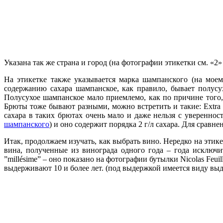
Указана так же страна и город (на фотографии этикетки см. «2»
На этикетке также указывается марка шампанского (на мое
содержанию сахара шампанское, как правило, бывает полусухое
Полусухое шампанское мало приемлемо, как по причине того, 
Брюты тоже бывают разными, можно встретить и такие: Extra br
сахара в таких брютах очень мало и даже нельзя с увереннос
шампанского
) и оно содержит порядка 2 г/л сахара. Для сравн
Итак, продолжаем изучать, как выбрать вино. Нередко на этике
вина, полученные из винограда одного года – года исключ
”millésime” – оно показано на фотографии бутылки Nicolas Fe
выдерживают 10 и более лет. (под выдержкой имеется виду выде